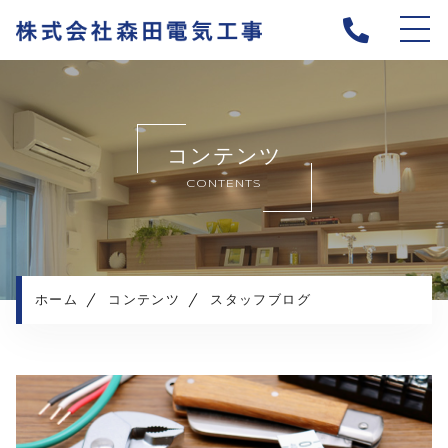
ホーム
当社について
コンテンツ
キャンペーン
CONTENTS
施工メニュー
施工実績
施工の流れ
よくある質問
ホーム
コンテンツ
スタッフブログ
お知らせ
コンテンツ
プライバシーポリシー